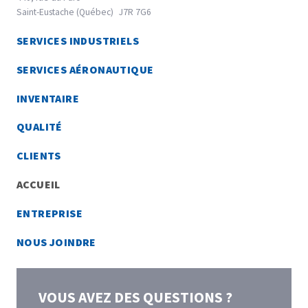
Saint-Eustache (Québec)
J7R 7G6
45.5670916
SERVICES INDUSTRIELS
-73.9148229
SERVICES AÉRONAUTIQUE
INVENTAIRE
QUALITÉ
CLIENTS
ACCUEIL
ENTREPRISE
NOUS JOINDRE
VOUS AVEZ DES QUESTIONS ?