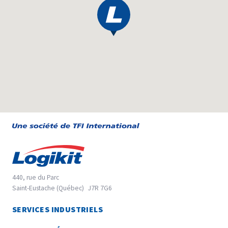
440, rue du Parc
Saint-Eustache (Québec)
J7R 7G6
45.5670916
SERVICES INDUSTRIELS
-73.9148229