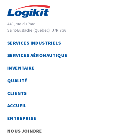
440, rue du Parc
Saint-Eustache (Québec)
J7R 7G6
45.5670916
SERVICES INDUSTRIELS
-73.9148229
SERVICES AÉRONAUTIQUE
INVENTAIRE
QUALITÉ
CLIENTS
ACCUEIL
ENTREPRISE
NOUS JOINDRE