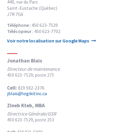
440, rue du Parc
Saint-Eustache (Québec)
J7R 7G6
45.5670916
Téléphone
450 623-7529
-73.9148229
Télécopieur
450 623-7702
Ce
Voir notre localisation sur Google Maps
lien
ouvrira
un
Jonathan Blais
onglet
Directeur de maintenance
vers
450 623-7529, poste 275
Google
maps
Cell:
819 592-2376
jblais@logikitinc.ca
Zineb Kteb, MBA
Directrice Générale/GSR
450 623-7529, poste 253