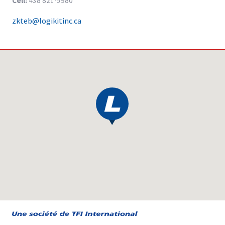
Cell:
438 821-5980
zkteb@logikitinc.ca